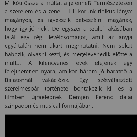
Mi köti össze a múltat a jelennel? Természetesen
a szerelem és a zene. Lili korunk tipikus lánya:
magányos, és igyekszik bebeszélni magának,
hogy így jó neki. De egyszer a szülei lakásában
talál egy régi levélcsomagot, amit az anyja
egyáltalán nem akart megmutatni. Nem sokat
habozik, olvasni kezd, és megelevenedik előtte a
múlt... A kilencvenes évek elejének egy
felejthetetlen nyara, amikor három jó barátnő a
Balatonnál vakációzik. Egy szétválasztott
szerelmespár története bontakozik ki, és a
filmben újraélednek Demjén Ferenc dalai
színpadon és musical formájában.