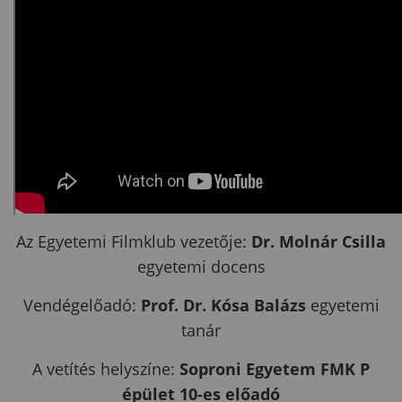
Az Egyetemi Filmklub vezetője:
Dr. Molnár Csilla
egyetemi docens
Vendégelőadó:
Prof. Dr. Kósa Balázs
egyetemi
tanár
A vetítés helyszíne:
Soproni Egyetem FMK P
épület 10-es előadó