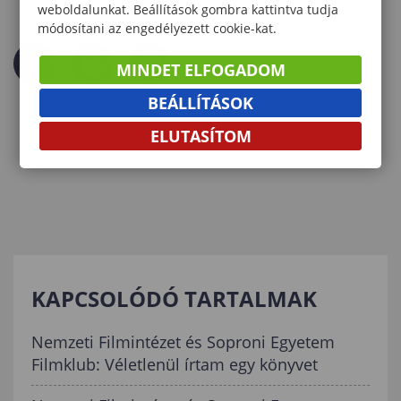
weboldalunkat. Beállítások gombra kattintva tudja
módosítani az engedélyezett cookie-kat.
MINDET ELFOGADOM
BEÁLLÍTÁSOK
ELUTASÍTOM
KAPCSOLÓDÓ TARTALMAK
Nemzeti Filmintézet és Soproni Egyetem
Filmklub: Véletlenül írtam egy könyvet